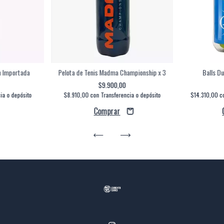
n Importada
Pelota de Tenis Madma Championship x 3
Balls D
$9.900,00
ia o depósito
$8.910,00
con
Transferencia o depósito
$14.310,00
c