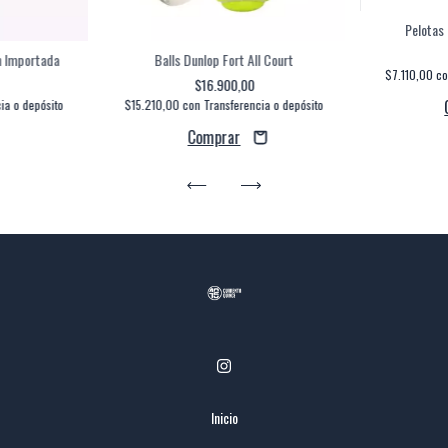
Pelotas
n Importada
Balls Dunlop Fort All Court
$7.110,00
c
$16.900,00
ia o depósito
$15.210,00
con
Transferencia o depósito
Inicio