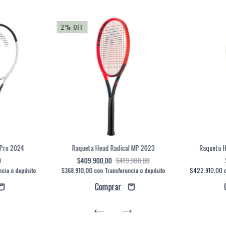
2
%
OFF
Pro 2024
Raqueta Head Radical MP 2023
Raqueta 
0
$409.900,00
$419.900,00
ncia o depósito
$368.910,00
con
Transferencia o depósito
$422.910,00