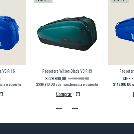
a V5 RH 6
Raquetero Wilson Blade V9 RH9
Raqueter
0
$329.900,00
$369.900,00
$159.
ncia o depósito
$296.910,00
con
Transferencia o depósito
$143.910,00